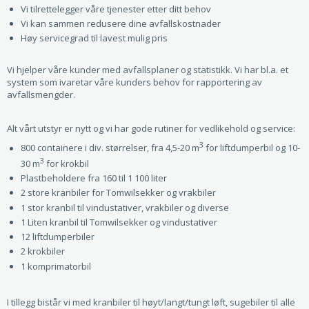
Vi tilrettelegger våre tjenester etter ditt behov
Vi kan sammen redusere dine avfallskostnader
Høy servicegrad til lavest mulig pris
Vi hjelper våre kunder med avfallsplaner og statistikk. Vi har bl.a. et
system som ivaretar våre kunders behov for rapportering av
avfallsmengder.
Alt vårt utstyr er nytt og vi har gode rutiner for vedlikehold og service:
3
800 containere i div. størrelser, fra 4,5-20 m
for liftdumperbil og 10-
3
30 m
for krokbil
Plastbeholdere fra 160 til 1 100 liter
2 store kranbiler for Tomwilsekker og vrakbiler
1 stor kranbil til vindustativer, vrakbiler og diverse
1 Liten kranbil til Tomwilsekker og vindustativer
12 liftdumperbiler
2 krokbiler
1 komprimatorbil
I tillegg bistår vi med kranbiler til høyt/langt/tungt løft, sugebiler til alle